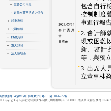
重要公司內規
包含自行
與獨立董事溝通之情形
控制制度
股東專欄
事進行報
2023/03/14
公司年報
審計委員
2. 會計
會
財務資訊
現或困難
會前會
重大訊息
新、審計品
法人說明會
等，與獨
3. 出席
立董事林
站點地圖
|
法律聲明
|
聯繫我們
|
粵ICP備11026727號
© Copyright - 訊芯科技控股股份有限公司版權所有. v1.0.0.0. 建議最佳解析度為 1024x