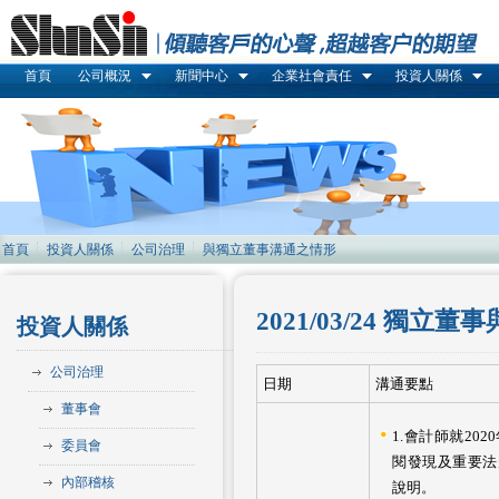
首頁
公司概況
新聞中心
企業社會責任
投資人關係
首頁
投資人關係
公司治理
與獨立董事溝通之情形
2021/03/24 
投資人關係
公司治理
日期
溝通要點
董事會
1.會計師就20
委員會
閱發現及重要法
內部稽核
說明。