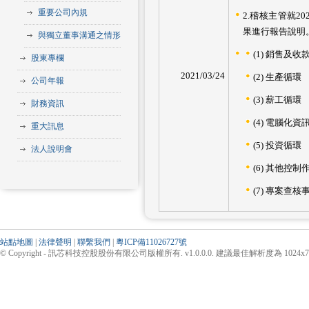
重要公司內規
2.稽核主管就20
果進行報告說明
與獨立董事溝通之情形
(1) 銷售及收
股東專欄
2021/03/24
(2) 生產循環
公司年報
(3) 薪工循環
財務資訊
(4) 電腦化
重大訊息
(5) 投資循環
法人說明會
(6) 其他控制
(7) 專案查核
站點地圖
|
法律聲明
|
聯繫我們
|
粵ICP備11026727號
© Copyright - 訊芯科技控股股份有限公司版權所有. v1.0.0.0. 建議最佳解析度為 1024x