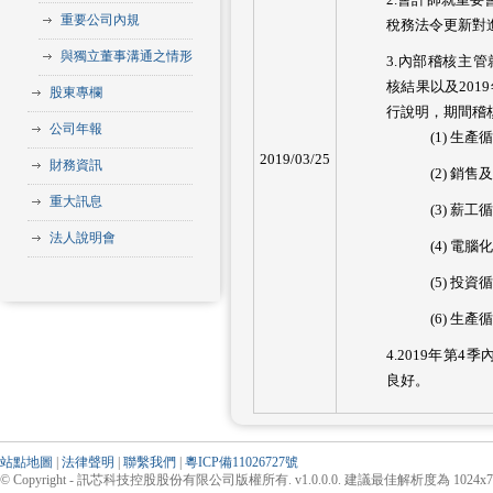
重要公司內規
稅務法令更新對
與獨立董事溝通之情形
3.內部稽核主管就
核結果以及201
股東專欄
行說明，期間稽
公司年報
(1) 生產
2019/03/25
財務資訊
(2) 銷
重大訊息
(3) 薪工
法人說明會
(4) 電
(5) 投資
(6) 生產
4.2019年第
良好。
站點地圖
|
法律聲明
|
聯繫我們
|
粵ICP備11026727號
© Copyright - 訊芯科技控股股份有限公司版權所有. v1.0.0.0. 建議最佳解析度為 1024x