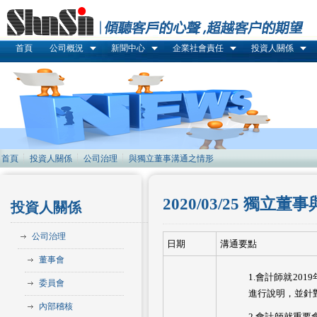
首頁
公司概況
新聞中心
企業社會責任
投資人關係
首頁
投資人關係
公司治理
與獨立董事溝通之情形
2020/03/25 
投資人關係
公司治理
日期
溝通要點
董事會
1.會計師就20
委員會
進行說明，並針
內部稽核
2.會計師就重