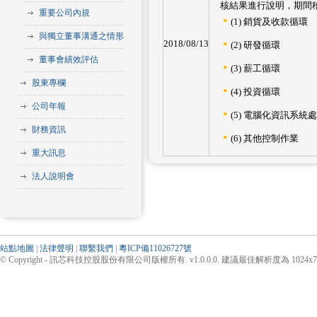
核結果進行說明，期間
重要公司內規
(1) 銷貨及收款循環
與獨立董事溝通之情形
2018/08/13
(2) 研發循環
董事會績效評估
(3) 薪工循環
股東專欄
(4) 投資循環
公司年報
(5) 電腦化資訊系統
財務資訊
(6) 其他控制作業
重大訊息
法人說明會
站點地圖
|
法律聲明
|
聯繫我們
|
粵ICP備11026727號
© Copyright - 訊芯科技控股股份有限公司版權所有. v1.0.0.0. 建議最佳解析度為 1024x