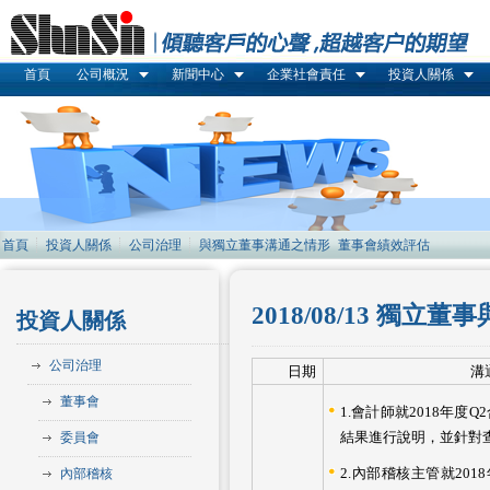
首頁
公司概況
新聞中心
企業社會責任
投資人關係
首頁
投資人關係
公司治理
與獨立董事溝通之情形
董事會績效評估
2018/08/13 
投資人關係
公司治理
日期
溝
董事會
1.會計師就2018年度
結果進行說明，並針對
委員會
2.內部稽核主管就2018
內部稽核