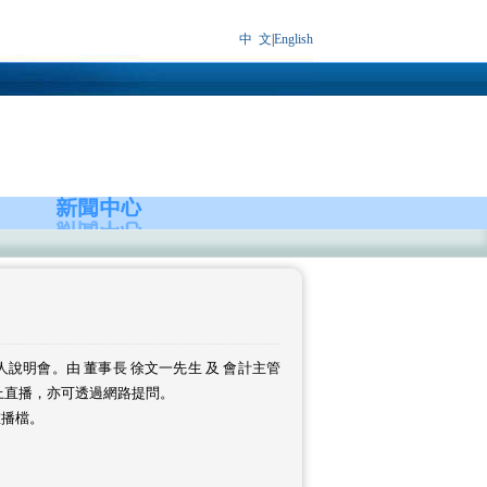
中 文
|
English
上法人說明會。由 董事長 徐文一先生 及 會計主管
上直播，亦可透過網路提問。
重播檔。