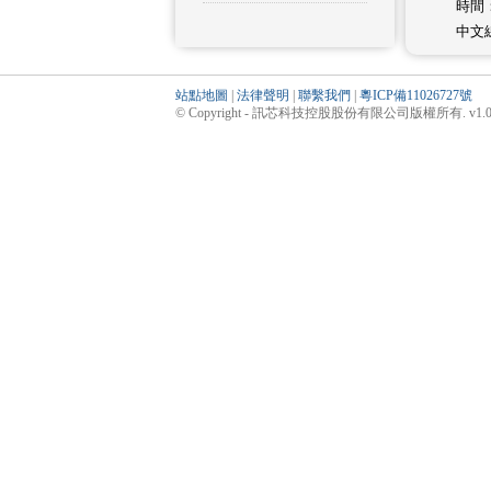
時間：0
中文
站點地圖
|
法律聲明
|
聯繫我們
|
粵ICP備11026727號
© Copyright - 訊芯科技控股股份有限公司版權所有. v1.0