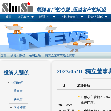
首頁
公司概況
新聞中心
企業社會責任
投資人關係
首頁
投資人關係
公司治理
與獨立董事溝通之情形
2023/05/10 
投資人關係
公司治理
日期
溝通要點
董事會
1. 稽核主管就20
委員會
進行回覆。
2023/05/10
內部稽核
審計委員
2. 會計師就202