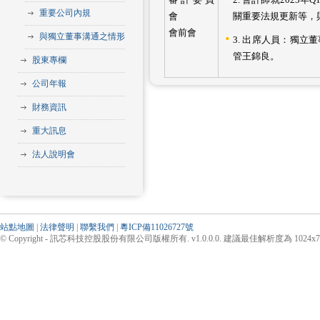
重要公司內規
會
關重要法規更新等，
會前會
與獨立董事溝通之情形
3. 出席人員：獨
管王錦良。
股東專欄
公司年報
財務資訊
重大訊息
法人說明會
站點地圖
|
法律聲明
|
聯繫我們
|
粵ICP備11026727號
© Copyright - 訊芯科技控股股份有限公司版權所有. v1.0.0.0. 建議最佳解析度為 1024x